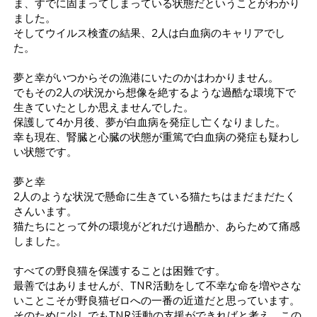
ま、すでに固まってしまっている状態だということがわかり
ました。
そしてウイルス検査の結果、2人は白血病のキャリアでし
た。
夢と幸がいつからその漁港にいたのかはわかりません。
でもその2人の状況から想像を絶するような過酷な環境下で
生きていたとしか思えませんでした。
保護して4か月後、夢が白血病を発症し亡くなりました。
幸も現在、腎臓と心臓の状態が重篤で白血病の発症も疑わし
い状態です。
夢と幸
​2人のような状況で懸命に生きている猫たちはまだまだたく
さんいます。
猫たちにとって外の環境がどれだけ過酷か、
あらためて痛感
しました。
すべての野良猫を保護することは困難です。
最善ではありませんが、TNR活動をして不幸な命を増やさな
いことこそが
野良猫ゼロへの一番の
近道だと思っています。
そのために少しでもTNR活動の支援ができればと考え、この