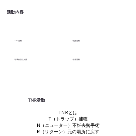
​活動内容
TNR活動
保護活動
地域猫活動支援
啓発活動
TNR活動
TNRとは
​T（トラップ）捕獲
N（ニューター）不妊去勢手術
​R（リターン）元の場所に戻す