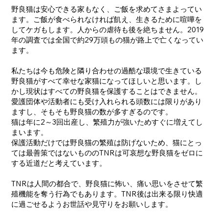
野良猫は安心できる家もなく、ご飯を求めてさまよってい
ます。ご飯が食べられなければ飢え、生きるために喧嘩を
してケガもします。人からの虐待も後を絶ちません。2019
年の調査では全国で約29万頭もの猫が路上で亡くなってい
ます。
私たちは今も危険と隣り合わせの過酷な環境で生きている
野良猫がすべて幸せな家猫になってほしいと思います。し
かし現状はすべての野良猫を保護することはできません。
愛護団体や活動者にも受け入れられる頭数には限りがあり
ますし、そもそも野良猫の数が多すぎるのです。
猫は年に2～3回出産し、繁殖力が強いためすぐに増えてし
まいます。
​保護活動だけでは野良猫の繁殖は防げないため、猫にとっ
ては最善策ではないもののTNRは可哀想な野良猫をゼロに
する近道だと考えています。
​TNRは人間の都合で、野良猫に怖い、痛い思いをさせて繁
殖機能を奪う行為でもあります。TNR後は出来る限り快適
に過ごせるようお世話や見守りをお願いします。