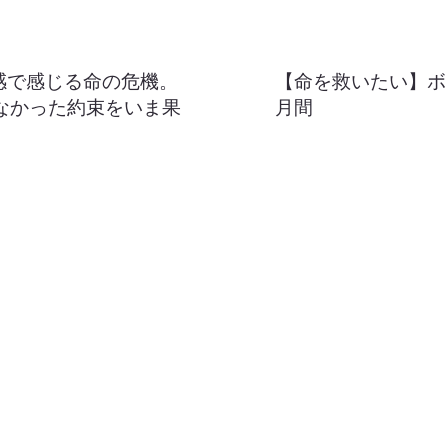
感で感じる命の危機。
【命を救いたい】ボ
なかった約束をいま果
月間