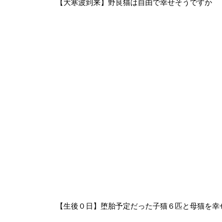
【大寒波到来】野良猫は自由で幸せそうですか
【生後０日】堕胎予定だった子猫６匹と母猫を幸