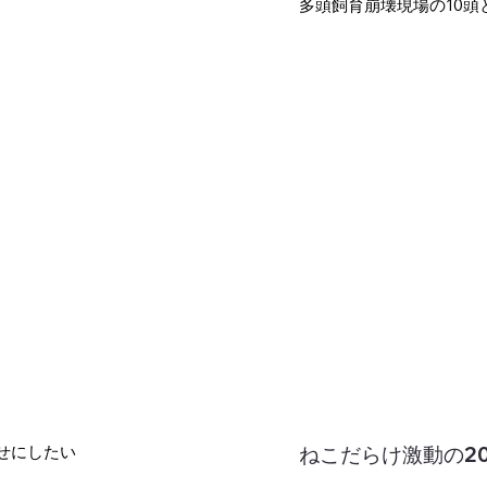
多頭飼育崩壊現場の10頭
せにしたい
ねこだらけ激動の20