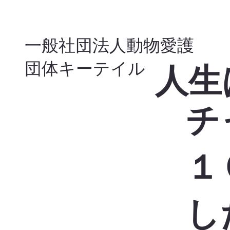
一般社団法人動物愛護
団体キーテイル
​人
チ
１
し