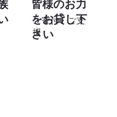
族
皆様のお力
い
をお貸し下
​ご寄付・ご支
援
さい