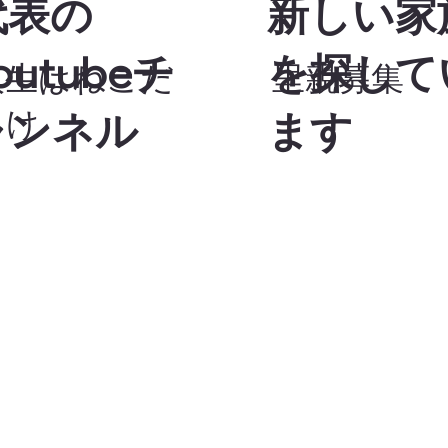
代表の
新しい家
outubeチ
を探して
人生はねこだ
里親募集
らけ
ャンネル
ます