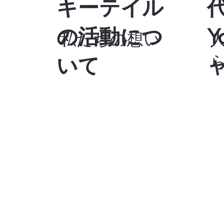
​キーテイル
​
の活動につ
Y
私たちの想い
いて