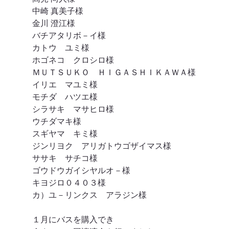
中崎 真美子様
金川 澄江様
バチアタリボ－イ様
カトウ　ユミ様
ホゴネコ　クロシロ様
ＭＵＴＳＵＫＯ　ＨＩＧＡＳＨＩＫＡＷＡ様
イリエ　マユミ様
モチダ　ハツエ様
シラサキ　マサヒロ様
ウチダマキ様
スギヤマ　キミ様
ジンリヨク　アリガトウゴザイマス様
ササキ　サチコ様
ゴウドウガイシヤルオ－様
キヨジロ０４０３様
カ）ユ－リンクス　アラジン様
１月にバスを購入でき