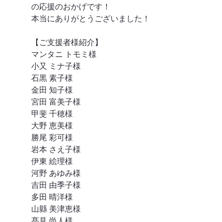
の応援のおかげです！
本当にありがとうございました！
【ご支援者様紹介】
マンタニ トモミ様
小又 ミナ子様
石黒 素子様
金田 知子様
宮田 富美子様
甲斐 千穂様
大野 恵美様
勝尾 彩可様
岩本 さえ子様
伊東 絵理様
河野 あゆみ様
吉田 由季子様
多田 晴洋様
山縣 美津恵様
髙見 尚人様