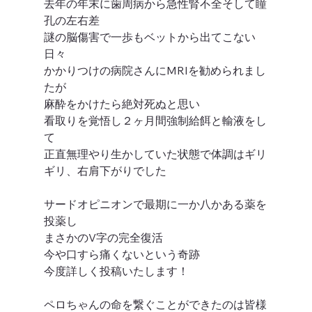
去年の年末に歯周病から急性腎不全そして瞳
孔の左右差
謎の脳傷害で一歩もベットから出てこない
日々
かかりつけの病院さんにMRIを勧められまし
たが
麻酔をかけたら絶対死ぬと思い
看取りを覚悟し２ヶ月間強制給餌と輸液をし
て
正直無理やり生かしていた状態で体調はギリ
ギリ、右肩下がりでした
サードオピニオンで最期に一か八かある薬を
投薬し
まさかのV字の完全復活
今や口すら痛くないという奇跡
今度詳しく投稿いたします！
ペロちゃんの命を繋ぐことができたのは皆様