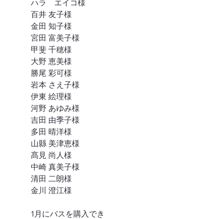
ハラ　エイコ様
百井 友子様
金田 知子様
宮田 富美子様
甲斐 千穂様
大野 恵美様
勝尾 彩可様
岩本 さえ子様
伊東 絵理様
河野 あゆみ様
吉田 由季子様
多田 晴洋様
山縣 美津恵様
髙見 尚人様
中崎 真美子様
清田 二朗様
金川 澄江様
1月にバスを購入でき