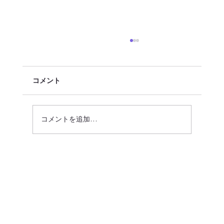
コメント
コメントを追加…
２０２５年６月【夢幸サポートプログラ
ム】ご寄付報告